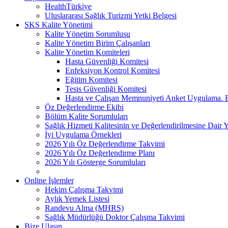
HealthTürkiye
Uluslararası Sağlık Turizmi Yetki Belgesi
SKS Kalite Yönetimi
Kalite Yönetim Sorumlusu
Kalite Yönetim Birim Çalışanları
Kalite Yönetim Komiteleri
Hasta Güvenliği Komitesi
Enfeksiyon Kontrol Komitesi
Eğitim Komitesi
Tesis Güvenliği Komitesi
Hasta ve Çalışan Memnuniyeti Anket Uygulama. 
Öz Değerlendirme Ekibi
Bölüm Kalite Sorumluları
Sağlık Hizmeti Kalitesinin ve Değerlendirilmesine Dair 
İyi Uygulama Örnekleri
2026 Yılı Öz Değerlendirme Takvimi
2026 Yılı Öz Değerlendirme Planı
2026 Yılı Gösterge Sorumluları
Online İşlemler
Hekim Çalışma Takvimi
Aylık Yemek Listesi
Randevu Alma (MHRS)
Sağlık Müdürlüğü Doktor Çalışma Takvimi
Bize Ulaşın