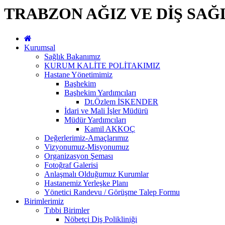
TRABZON AĞIZ VE DİŞ SAĞ
Kurumsal
Sağlık Bakanımız
KURUM KALİTE POLİTAKIMIZ
Hastane Yönetimimiz
Başhekim
Başhekim Yardımcıları
Dt.Özlem İSKENDER
İdari ve Mali İşler Müdürü
Müdür Yardımcıları
Kamil AKKOÇ
Değerlerimiz-Amaçlarımız
Vizyonumuz-Misyonumuz
Organizasyon Şeması
Fotoğraf Galerisi
Anlaşmalı Olduğumuz Kurumlar
Hastanemiz Yerleşke Planı
Yönetici Randevu / Görüşme Talep Formu
Birimlerimiz
Tıbbi Birimler
Nöbetçi Diş Polikliniği