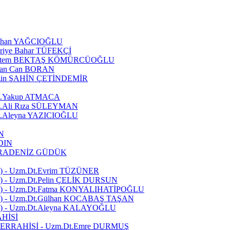
lıhan YAĞCIOĞLU
riye Bahar TÜFEKÇİ
Meltem BEKTAŞ KÖMÜRCÜOĞLU
san Can BORAN
üzin ŞAHİN ÇETİNDEMİR
t.Yakup ATMACA
.Ali Rıza SÜLEYMAN
.Aleyna YAZICIOĞLU
N
DIN
KARADENİZ GÜDÜK
 - Uzm.Dt.Evrim TÜZÜNER
- Uzm.Dt.Pelin ÇELİK DURSUN
 - Uzm.Dt.Fatma KONYALIHATİPOĞLU
 - Uzm.Dt.Gülhan KOCABAŞ TAŞAN
 - Uzm.Dt.Aleyna KALAYOĞLU
HİSİ
ERRAHİSİ - Uzm.Dt.Emre DURMUŞ