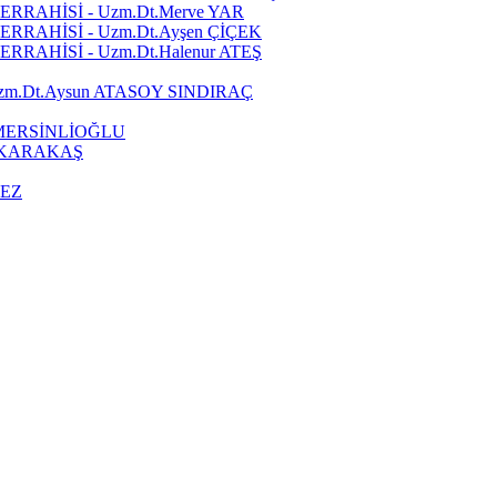
RRAHİSİ - Uzm.Dt.Merve YAR
RRAHİSİ - Uzm.Dt.Ayşen ÇİÇEK
RAHİSİ - Uzm.Dt.Halenur ATEŞ
zm.Dt.Aysun ATASOY SINDIRAÇ
 MERSİNLİOĞLU
a KARAKAŞ
MEZ