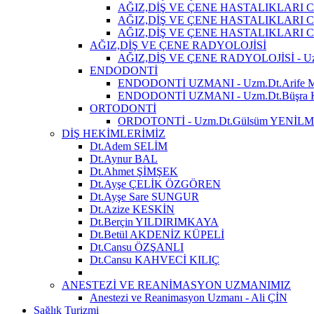
AĞIZ,DİŞ VE ÇENE HASTALIKLARI CE
AĞIZ,DİŞ VE ÇENE HASTALIKLARI CE
AĞIZ,DİŞ VE ÇENE HASTALIKLARI CER
AĞIZ,DİŞ VE ÇENE RADYOLOJİSİ
AĞIZ,DİŞ VE ÇENE RADYOLOJİSİ - U
ENDODONTİ
ENDODONTİ UZMANI - Uzm.Dt.Arife
ENDODONTİ UZMANI - Uzm.Dt.Büşr
ORTODONTİ
ORDOTONTİ - Uzm.Dt.Gülsüm YENİL
DİŞ HEKİMLERİMİZ
Dt.Adem SELİM
Dt.Aynur BAL
Dt.Ahmet ŞİMŞEK
Dt.Ayşe ÇELİK ÖZGÖREN
Dt.Ayşe Sare SUNGUR
Dt.Azize KESKİN
Dt.Berçin YILDIRIMKAYA
Dt.Betül AKDENİZ KÜPELİ
Dt.Cansu ÖZŞANLI
Dt.Cansu KAHVECİ KILIÇ
ANESTEZİ VE REANİMASYON UZMANIMIZ
Anestezi ve Reanimasyon Uzmanı - Ali ÇİN
Sağlık Turizmi