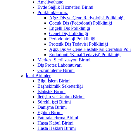
Ameliyathane
Evde Sağlık Hizmetleri Birimi
Polikliniklerimiz
Ağız,Diş ve Çene Radyolojisi Polikliniği
Çocuk Diş (Pedodonti) Polikliniği
Engelli Diş Polikliniği
Genel Diş Polikliniği
Periodontoloji Polikliniği
Protetik Diş Tedavisi Polikliniği
Ağız,Diş ve Çene Hastalıkları Cerrahisi Poli
Endodonti (Kanal Tedavisi) Polikliniği
Merkezi Sterilizasyon Birimi
Diş Protez Laboratuvarı
Görüntüleme Birimi
İdari Birimler
Bilgi İşlem Birimi
Başhekimlik Sekreterliği
İstatistik Birimi
İletişim ve Tanıtım Birimi
Sürekli işçi Birimi
Danışma Birimi
Eğitim Birimi
Faturalandırma Birimi
Hasta Kabul Birimi
Hasta Hakları Birimi