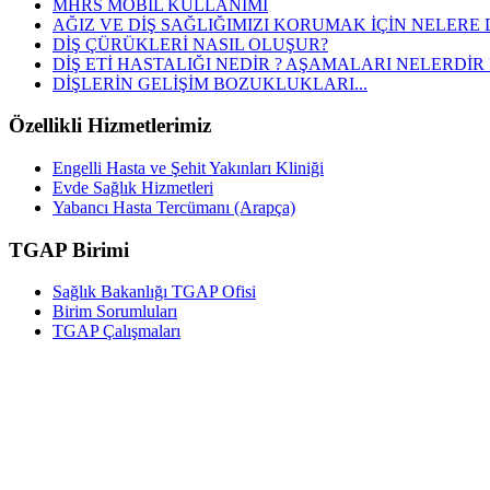
MHRS MOBİL KULLANIMI
AĞIZ VE DİŞ SAĞLIĞIMIZI KORUMAK İÇİN NELERE 
DİŞ ÇÜRÜKLERİ NASIL OLUŞUR?
DİŞ ETİ HASTALIĞI NEDİR ? AŞAMALARI NELERDİR 
DİŞLERİN GELİŞİM BOZUKLUKLARI...
Özellikli Hizmetlerimiz
Engelli Hasta ve Şehit Yakınları Kliniği
Evde Sağlık Hizmetleri
Yabancı Hasta Tercümanı (Arapça)
TGAP Birimi
Sağlık Bakanlığı TGAP Ofisi
Birim Sorumluları
TGAP Çalışmaları