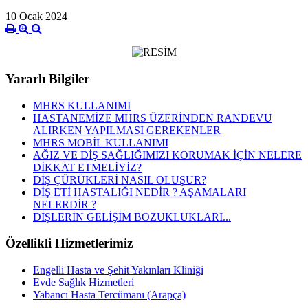
10 Ocak 2024
Yararlı Bilgiler
MHRS KULLANIMI
HASTANEMİZE MHRS ÜZERİNDEN RANDEVU
ALIRKEN YAPILMASI GEREKENLER
MHRS MOBİL KULLANIMI
AĞIZ VE DİŞ SAĞLIĞIMIZI KORUMAK İÇİN NELERE
DİKKAT ETMELİYİZ?
DİŞ ÇÜRÜKLERİ NASIL OLUŞUR?
DİŞ ETİ HASTALIĞI NEDİR ? AŞAMALARI
NELERDİR ?
DİŞLERİN GELİŞİM BOZUKLUKLARI...
Özellikli Hizmetlerimiz
Engelli Hasta ve Şehit Yakınları Kliniği
Evde Sağlık Hizmetleri
Yabancı Hasta Tercümanı (Arapça)