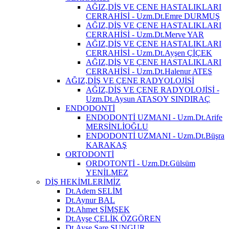
AĞIZ,DİŞ VE ÇENE HASTALIKLARI
CERRAHİSİ - Uzm.Dt.Emre DURMUŞ
AĞIZ,DİŞ VE ÇENE HASTALIKLARI
CERRAHİSİ - Uzm.Dt.Merve YAR
AĞIZ,DİŞ VE ÇENE HASTALIKLARI
CERRAHİSİ - Uzm.Dt.Ayşen ÇİÇEK
AĞIZ,DİŞ VE ÇENE HASTALIKLARI
CERRAHİSİ - Uzm.Dt.Halenur ATEŞ
AĞIZ,DİŞ VE ÇENE RADYOLOJİSİ
AĞIZ,DİŞ VE ÇENE RADYOLOJİSİ -
Uzm.Dt.Aysun ATASOY SINDIRAÇ
ENDODONTİ
ENDODONTİ UZMANI - Uzm.Dt.Arife
MERSİNLİOĞLU
ENDODONTİ UZMANI - Uzm.Dt.Büşra
KARAKAŞ
ORTODONTİ
ORDOTONTİ - Uzm.Dt.Gülsüm
YENİLMEZ
DİŞ HEKİMLERİMİZ
Dt.Adem SELİM
Dt.Aynur BAL
Dt.Ahmet ŞİMŞEK
Dt.Ayşe ÇELİK ÖZGÖREN
Dt.Ayşe Sare SUNGUR