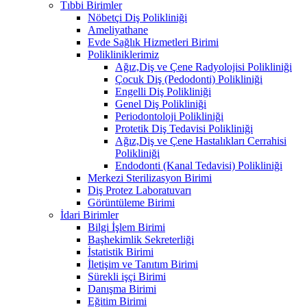
Tıbbi Birimler
Nöbetçi Diş Polikliniği
Ameliyathane
Evde Sağlık Hizmetleri Birimi
Polikliniklerimiz
Ağız,Diş ve Çene Radyolojisi Polikliniği
Çocuk Diş (Pedodonti) Polikliniği
Engelli Diş Polikliniği
Genel Diş Polikliniği
Periodontoloji Polikliniği
Protetik Diş Tedavisi Polikliniği
Ağız,Diş ve Çene Hastalıkları Cerrahisi
Polikliniği
Endodonti (Kanal Tedavisi) Polikliniği
Merkezi Sterilizasyon Birimi
Diş Protez Laboratuvarı
Görüntüleme Birimi
İdari Birimler
Bilgi İşlem Birimi
Başhekimlik Sekreterliği
İstatistik Birimi
İletişim ve Tanıtım Birimi
Sürekli işçi Birimi
Danışma Birimi
Eğitim Birimi