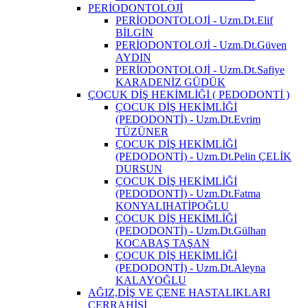
PERİODONTOLOJİ
PERİODONTOLOJİ - Uzm.Dt.Elif
BİLGİN
PERİODONTOLOJİ - Uzm.Dt.Güven
AYDIN
PERİODONTOLOJİ - Uzm.Dt.Safiye
KARADENİZ GÜDÜK
ÇOCUK DİŞ HEKİMLİĞİ ( PEDODONTİ )
ÇOCUK DİŞ HEKİMLİĞİ
(PEDODONTİ) - Uzm.Dt.Evrim
TÜZÜNER
ÇOCUK DİŞ HEKİMLİĞİ
(PEDODONTİ) - Uzm.Dt.Pelin ÇELİK
DURSUN
ÇOCUK DİŞ HEKİMLİĞİ
(PEDODONTİ) - Uzm.Dt.Fatma
KONYALIHATİPOĞLU
ÇOCUK DİŞ HEKİMLİĞİ
(PEDODONTİ) - Uzm.Dt.Gülhan
KOCABAŞ TAŞAN
ÇOCUK DİŞ HEKİMLİĞİ
(PEDODONTİ) - Uzm.Dt.Aleyna
KALAYOĞLU
AĞIZ,DİŞ VE ÇENE HASTALIKLARI
CERRAHİSİ