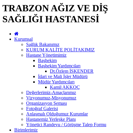
TRABZON AĞIZ VE DİŞ
SAĞLIĞI HASTANESİ
Kurumsal
Sağlık Bakanımız
KURUM KALİTE POLİTAKIMIZ
Hastane Yönetimimiz
Başhekim
Başhekim Yardımcıları
Dt.Özlem İSKENDER
İdari ve Mali İşler Müdürü
Müdür Yardımcıları
Kamil AKKOÇ
Değerlerimiz-Amaçlarımız
Vizyonumuz-Misyonumuz
Organizasyon Şeması
Fotoğraf Galerisi
Anlaşmalı Olduğumuz Kurumlar
Hastanemiz Yerleşke Planı
Yönetici Randevu / Görüşme Talep Formu
Birimlerimiz