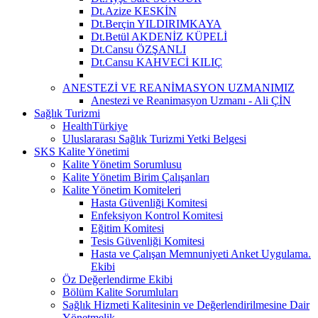
Dt.Azize KESKİN
Dt.Berçin YILDIRIMKAYA
Dt.Betül AKDENİZ KÜPELİ
Dt.Cansu ÖZŞANLI
Dt.Cansu KAHVECİ KILIÇ
ANESTEZİ VE REANİMASYON UZMANIMIZ
Anestezi ve Reanimasyon Uzmanı - Ali ÇİN
Sağlık Turizmi
HealthTürkiye
Uluslararası Sağlık Turizmi Yetki Belgesi
SKS Kalite Yönetimi
Kalite Yönetim Sorumlusu
Kalite Yönetim Birim Çalışanları
Kalite Yönetim Komiteleri
Hasta Güvenliği Komitesi
Enfeksiyon Kontrol Komitesi
Eğitim Komitesi
Tesis Güvenliği Komitesi
Hasta ve Çalışan Memnuniyeti Anket Uygulama.
Ekibi
Öz Değerlendirme Ekibi
Bölüm Kalite Sorumluları
Sağlık Hizmeti Kalitesinin ve Değerlendirilmesine Dair
Yönetmelik