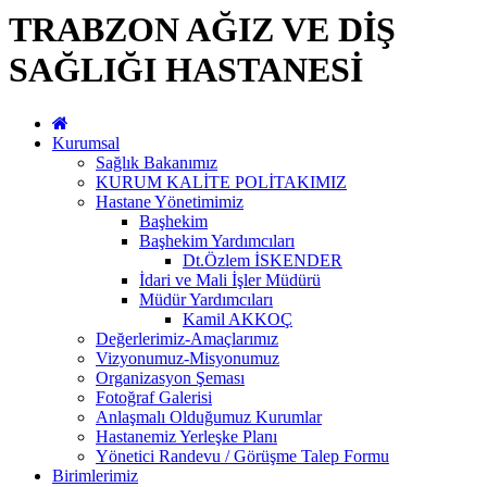
TRABZON AĞIZ VE DİŞ
SAĞLIĞI HASTANESİ
Kurumsal
Sağlık Bakanımız
KURUM KALİTE POLİTAKIMIZ
Hastane Yönetimimiz
Başhekim
Başhekim Yardımcıları
Dt.Özlem İSKENDER
İdari ve Mali İşler Müdürü
Müdür Yardımcıları
Kamil AKKOÇ
Değerlerimiz-Amaçlarımız
Vizyonumuz-Misyonumuz
Organizasyon Şeması
Fotoğraf Galerisi
Anlaşmalı Olduğumuz Kurumlar
Hastanemiz Yerleşke Planı
Yönetici Randevu / Görüşme Talep Formu
Birimlerimiz