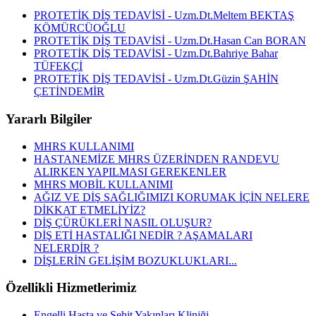
PROTETİK DİŞ TEDAVİSİ - Uzm.Dt.Meltem BEKTAŞ
KÖMÜRCÜOĞLU
PROTETİK DİŞ TEDAVİSİ - Uzm.Dt.Hasan Can BORAN
PROTETİK DİŞ TEDAVİSİ - Uzm.Dt.Bahriye Bahar
TÜFEKÇİ
PROTETİK DİŞ TEDAVİSİ - Uzm.Dt.Güzin ŞAHİN
ÇETİNDEMİR
Yararlı Bilgiler
MHRS KULLANIMI
HASTANEMİZE MHRS ÜZERİNDEN RANDEVU
ALIRKEN YAPILMASI GEREKENLER
MHRS MOBİL KULLANIMI
AĞIZ VE DİŞ SAĞLIĞIMIZI KORUMAK İÇİN NELERE
DİKKAT ETMELİYİZ?
DİŞ ÇÜRÜKLERİ NASIL OLUŞUR?
DİŞ ETİ HASTALIĞI NEDİR ? AŞAMALARI
NELERDİR ?
DİŞLERİN GELİŞİM BOZUKLUKLARI...
Özellikli Hizmetlerimiz
Engelli Hasta ve Şehit Yakınları Kliniği