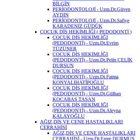
BİLGİN
PERİODONTOLOJİ - Uzm.Dt.Güven
AYDIN
PERİODONTOLOJİ - Uzm.Dt.Safiye
KARADENİZ GÜDÜK
ÇOCUK DİŞ HEKİMLİĞİ ( PEDODONTİ )
ÇOCUK DİŞ HEKİMLİĞİ
(PEDODONTİ) - Uzm.Dt.Evrim
TÜZÜNER
ÇOCUK DİŞ HEKİMLİĞİ
(PEDODONTİ) - Uzm.Dt.Pelin ÇELİK
DURSUN
ÇOCUK DİŞ HEKİMLİĞİ
(PEDODONTİ) - Uzm.Dt.Fatma
KONYALIHATİPOĞLU
ÇOCUK DİŞ HEKİMLİĞİ
(PEDODONTİ) - Uzm.Dt.Gülhan
KOCABAŞ TAŞAN
ÇOCUK DİŞ HEKİMLİĞİ
(PEDODONTİ) - Uzm.Dt.Aleyna
KALAYOĞLU
AĞIZ,DİŞ VE ÇENE HASTALIKLARI
CERRAHİSİ
AĞIZ,DİŞ VE ÇENE HASTALIKLARI
CERRAHİSİ - Uzm.Dt.Emre DURMUŞ