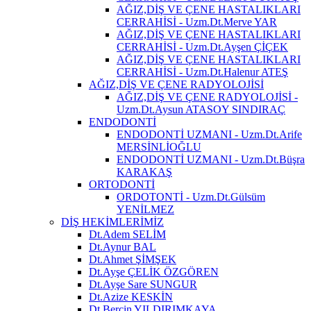
AĞIZ,DİŞ VE ÇENE HASTALIKLARI
CERRAHİSİ - Uzm.Dt.Merve YAR
AĞIZ,DİŞ VE ÇENE HASTALIKLARI
CERRAHİSİ - Uzm.Dt.Ayşen ÇİÇEK
AĞIZ,DİŞ VE ÇENE HASTALIKLARI
CERRAHİSİ - Uzm.Dt.Halenur ATEŞ
AĞIZ,DİŞ VE ÇENE RADYOLOJİSİ
AĞIZ,DİŞ VE ÇENE RADYOLOJİSİ -
Uzm.Dt.Aysun ATASOY SINDIRAÇ
ENDODONTİ
ENDODONTİ UZMANI - Uzm.Dt.Arife
MERSİNLİOĞLU
ENDODONTİ UZMANI - Uzm.Dt.Büşra
KARAKAŞ
ORTODONTİ
ORDOTONTİ - Uzm.Dt.Gülsüm
YENİLMEZ
DİŞ HEKİMLERİMİZ
Dt.Adem SELİM
Dt.Aynur BAL
Dt.Ahmet ŞİMŞEK
Dt.Ayşe ÇELİK ÖZGÖREN
Dt.Ayşe Sare SUNGUR
Dt.Azize KESKİN
Dt.Berçin YILDIRIMKAYA