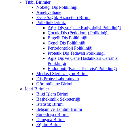
Tıbbi Birimler
Nöbetçi Diş Polikliniği
Ameliyathane
Evde Sağlık Hizmetleri Birimi
Polikliniklerimiz
Ağız,Diş ve Çene Radyolojisi Polikliniği
Çocuk Diş (Pedodonti) Polikliniği
Engelli Diş Polikliniği
Genel Diş Polikliniği
Periodontoloji Polikliniği
Protetik Diş Tedavisi Polikliniği
Ağız,Diş ve Çene Hastalıkları Cerrahisi
Polikliniği
Endodonti (Kanal Tedavisi) Polikliniği
Merkezi Sterilizasyon Birimi
Diş Protez Laboratuvarı
Görüntüleme Birimi
İdari Birimler
Bilgi İşlem Birimi
Başhekimlik Sekreterliği
İstatistik Birimi
İletişim ve Tanıtım Birimi
Sürekli işçi Birimi
Danışma Birimi
Eğitim Birimi