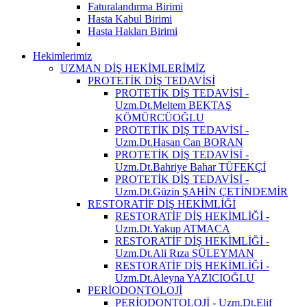
Faturalandırma Birimi
Hasta Kabul Birimi
Hasta Hakları Birimi
Hekimlerimiz
UZMAN DİŞ HEKİMLERİMİZ
PROTETİK DİŞ TEDAVİSİ
PROTETİK DİŞ TEDAVİSİ -
Uzm.Dt.Meltem BEKTAŞ
KÖMÜRCÜOĞLU
PROTETİK DİŞ TEDAVİSİ -
Uzm.Dt.Hasan Can BORAN
PROTETİK DİŞ TEDAVİSİ -
Uzm.Dt.Bahriye Bahar TÜFEKÇİ
PROTETİK DİŞ TEDAVİSİ -
Uzm.Dt.Güzin ŞAHİN ÇETİNDEMİR
RESTORATİF DİŞ HEKİMLİĞİ
RESTORATİF DİŞ HEKİMLİĞİ -
Uzm.Dt.Yakup ATMACA
RESTORATİF DİŞ HEKİMLİĞİ -
Uzm.Dt.Ali Rıza SÜLEYMAN
RESTORATİF DİŞ HEKİMLİĞİ -
Uzm.Dt.Aleyna YAZICIOĞLU
PERİODONTOLOJİ
PERİODONTOLOJİ - Uzm.Dt.Elif