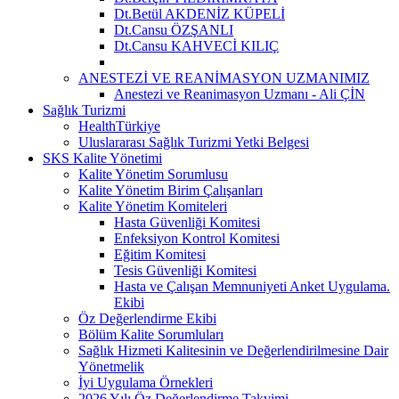
Dt.Betül AKDENİZ KÜPELİ
Dt.Cansu ÖZŞANLI
Dt.Cansu KAHVECİ KILIÇ
ANESTEZİ VE REANİMASYON UZMANIMIZ
Anestezi ve Reanimasyon Uzmanı - Ali ÇİN
Sağlık Turizmi
HealthTürkiye
Uluslararası Sağlık Turizmi Yetki Belgesi
SKS Kalite Yönetimi
Kalite Yönetim Sorumlusu
Kalite Yönetim Birim Çalışanları
Kalite Yönetim Komiteleri
Hasta Güvenliği Komitesi
Enfeksiyon Kontrol Komitesi
Eğitim Komitesi
Tesis Güvenliği Komitesi
Hasta ve Çalışan Memnuniyeti Anket Uygulama.
Ekibi
Öz Değerlendirme Ekibi
Bölüm Kalite Sorumluları
Sağlık Hizmeti Kalitesinin ve Değerlendirilmesine Dair
Yönetmelik
İyi Uygulama Örnekleri
2026 Yılı Öz Değerlendirme Takvimi