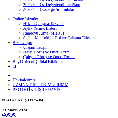
2026 Yılı Öz Değerlendirme Planı
2026 Yılı Gösterge Sorumluları
Online İşlemler
Hekim Çalışma Takvimi
Aylık Yemek Listesi
Randevu Alma (MHRS)
Sağlık Müdürlüğü Doktor Çalışma Takvimi
Bize Ulaşın
Ulaşım-İletişim
Hasta Görüş ve Öneri Formu
Çalışan Görüş ve Öneri Formu
Bilgi Güvenliği İhlal Bildirimi
Hekimlerimiz
UZMAN DİŞ HEKİMLERİMİZ
PROTETİK DİŞ TEDAVİSİ
PROTETİK DİŞ TEDAVİSİ
31 Mayıs 2024