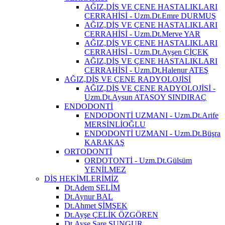
AĞIZ,DİŞ VE ÇENE HASTALIKLARI
CERRAHİSİ - Uzm.Dt.Emre DURMUŞ
AĞIZ,DİŞ VE ÇENE HASTALIKLARI
CERRAHİSİ - Uzm.Dt.Merve YAR
AĞIZ,DİŞ VE ÇENE HASTALIKLARI
CERRAHİSİ - Uzm.Dt.Ayşen ÇİÇEK
AĞIZ,DİŞ VE ÇENE HASTALIKLARI
CERRAHİSİ - Uzm.Dt.Halenur ATEŞ
AĞIZ,DİŞ VE ÇENE RADYOLOJİSİ
AĞIZ,DİŞ VE ÇENE RADYOLOJİSİ -
Uzm.Dt.Aysun ATASOY SINDIRAÇ
ENDODONTİ
ENDODONTİ UZMANI - Uzm.Dt.Arife
MERSİNLİOĞLU
ENDODONTİ UZMANI - Uzm.Dt.Büşra
KARAKAŞ
ORTODONTİ
ORDOTONTİ - Uzm.Dt.Gülsüm
YENİLMEZ
DİŞ HEKİMLERİMİZ
Dt.Adem SELİM
Dt.Aynur BAL
Dt.Ahmet ŞİMŞEK
Dt.Ayşe ÇELİK ÖZGÖREN
Dt.Ayşe Sare SUNGUR