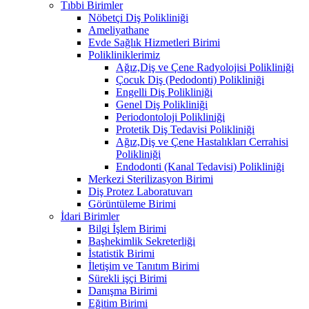
Tıbbi Birimler
Nöbetçi Diş Polikliniği
Ameliyathane
Evde Sağlık Hizmetleri Birimi
Polikliniklerimiz
Ağız,Diş ve Çene Radyolojisi Polikliniği
Çocuk Diş (Pedodonti) Polikliniği
Engelli Diş Polikliniği
Genel Diş Polikliniği
Periodontoloji Polikliniği
Protetik Diş Tedavisi Polikliniği
Ağız,Diş ve Çene Hastalıkları Cerrahisi
Polikliniği
Endodonti (Kanal Tedavisi) Polikliniği
Merkezi Sterilizasyon Birimi
Diş Protez Laboratuvarı
Görüntüleme Birimi
İdari Birimler
Bilgi İşlem Birimi
Başhekimlik Sekreterliği
İstatistik Birimi
İletişim ve Tanıtım Birimi
Sürekli işçi Birimi
Danışma Birimi
Eğitim Birimi