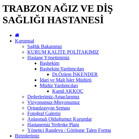
TRABZON AĞIZ VE DİŞ
SAĞLIĞI HASTANESİ
Kurumsal
Sağlık Bakanımız
KURUM KALİTE POLİTAKIMIZ
Hastane Yönetimimiz
Başhekim
Başhekim Yardımcıları
Dt.Özlem İSKENDER
İdari ve Mali İşler Müdürü
Müdür Yardımcıları
Kamil AKKOÇ
Değerlerimiz-Amaçlarımız
Vizyonumuz-Misyonumuz
Organizasyon Şeması
Fotoğraf Galerisi
Anlaşmalı Olduğumuz Kurumlar
Hastanemiz Yerleşke Planı
Yönetici Randevu / Görüşme Talep Formu
Birimlerimiz