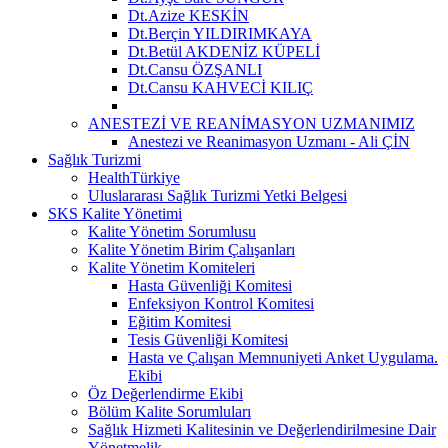
Dt.Azize KESKİN
Dt.Berçin YILDIRIMKAYA
Dt.Betül AKDENİZ KÜPELİ
Dt.Cansu ÖZŞANLI
Dt.Cansu KAHVECİ KILIÇ
ANESTEZİ VE REANİMASYON UZMANIMIZ
Anestezi ve Reanimasyon Uzmanı - Ali ÇİN
Sağlık Turizmi
HealthTürkiye
Uluslararası Sağlık Turizmi Yetki Belgesi
SKS Kalite Yönetimi
Kalite Yönetim Sorumlusu
Kalite Yönetim Birim Çalışanları
Kalite Yönetim Komiteleri
Hasta Güvenliği Komitesi
Enfeksiyon Kontrol Komitesi
Eğitim Komitesi
Tesis Güvenliği Komitesi
Hasta ve Çalışan Memnuniyeti Anket Uygulama.
Ekibi
Öz Değerlendirme Ekibi
Bölüm Kalite Sorumluları
Sağlık Hizmeti Kalitesinin ve Değerlendirilmesine Dair
Yönetmelik