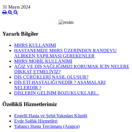
31 Mayıs 2024
Yararlı Bilgiler
MHRS KULLANIMI
HASTANEMİZE MHRS ÜZERİNDEN RANDEVU
ALIRKEN YAPILMASI GEREKENLER
MHRS MOBİL KULLANIMI
AĞIZ VE DİŞ SAĞLIĞIMIZI KORUMAK İÇİN NELERE
DİKKAT ETMELİYİZ?
DİŞ ÇÜRÜKLERİ NASIL OLUŞUR?
DİŞ ETİ HASTALIĞI NEDİR ? AŞAMALARI
NELERDİR ?
DİŞLERİN GELİŞİM BOZUKLUKLARI...
Özellikli Hizmetlerimiz
Engelli Hasta ve Şehit Yakınları Kliniği
Evde Sağlık Hizmetleri
Yabancı Hasta Tercümanı (Arapça)