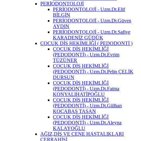
PERİODONTOLOJİ
PERİODONTOLOJİ - Uzm.Dt.Elif
BİLGİN
PERİODONTOLOJİ - Uzm.Dt.Güven
AYDIN
PERİODONTOLOJİ - Uzm.Dt.Safiye
KARADENİZ GÜDÜK
ÇOCUK DİŞ HEKİMLİĞİ ( PEDODONTİ )
ÇOCUK DİŞ HEKİMLİĞİ
(PEDODONTİ) - Uzm.Dt.Evrim
TÜZÜNER
ÇOCUK DİŞ HEKİMLİĞİ
(PEDODONTİ) - Uzm.Dt.Pelin ÇELİK
DURSUN
ÇOCUK DİŞ HEKİMLİĞİ
(PEDODONTİ) - Uzm.Dt.Fatma
KONYALIHATİPOĞLU
ÇOCUK DİŞ HEKİMLİĞİ
(PEDODONTİ) - Uzm.Dt.Gülhan
KOCABAŞ TAŞAN
ÇOCUK DİŞ HEKİMLİĞİ
(PEDODONTİ) - Uzm.Dt.Aleyna
KALAYOĞLU
AĞIZ,DİŞ VE ÇENE HASTALIKLARI
CERRAHİSİ