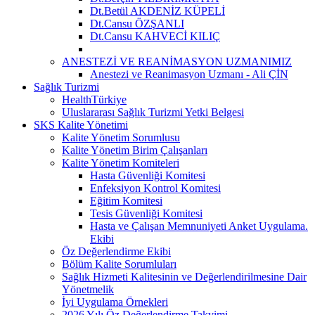
Dt.Betül AKDENİZ KÜPELİ
Dt.Cansu ÖZŞANLI
Dt.Cansu KAHVECİ KILIÇ
ANESTEZİ VE REANİMASYON UZMANIMIZ
Anestezi ve Reanimasyon Uzmanı - Ali ÇİN
Sağlık Turizmi
HealthTürkiye
Uluslararası Sağlık Turizmi Yetki Belgesi
SKS Kalite Yönetimi
Kalite Yönetim Sorumlusu
Kalite Yönetim Birim Çalışanları
Kalite Yönetim Komiteleri
Hasta Güvenliği Komitesi
Enfeksiyon Kontrol Komitesi
Eğitim Komitesi
Tesis Güvenliği Komitesi
Hasta ve Çalışan Memnuniyeti Anket Uygulama.
Ekibi
Öz Değerlendirme Ekibi
Bölüm Kalite Sorumluları
Sağlık Hizmeti Kalitesinin ve Değerlendirilmesine Dair
Yönetmelik
İyi Uygulama Örnekleri
2026 Yılı Öz Değerlendirme Takvimi