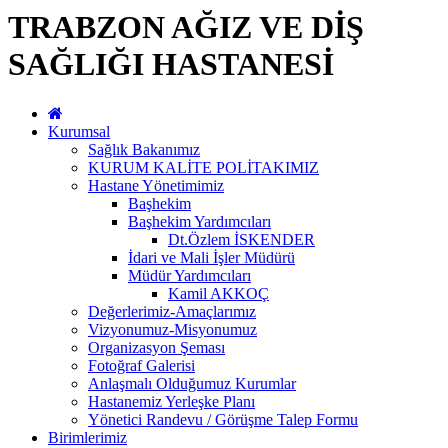
TRABZON AĞIZ VE DİŞ
SAĞLIĞI HASTANESİ
Kurumsal
Sağlık Bakanımız
KURUM KALİTE POLİTAKIMIZ
Hastane Yönetimimiz
Başhekim
Başhekim Yardımcıları
Dt.Özlem İSKENDER
İdari ve Mali İşler Müdürü
Müdür Yardımcıları
Kamil AKKOÇ
Değerlerimiz-Amaçlarımız
Vizyonumuz-Misyonumuz
Organizasyon Şeması
Fotoğraf Galerisi
Anlaşmalı Olduğumuz Kurumlar
Hastanemiz Yerleşke Planı
Yönetici Randevu / Görüşme Talep Formu
Birimlerimiz