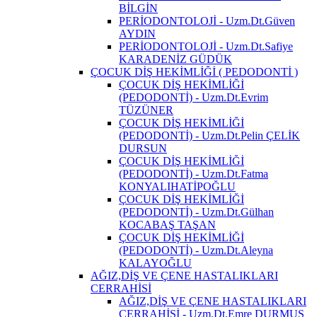
BİLGİN
PERİODONTOLOJİ - Uzm.Dt.Güven
AYDIN
PERİODONTOLOJİ - Uzm.Dt.Safiye
KARADENİZ GÜDÜK
ÇOCUK DİŞ HEKİMLİĞİ ( PEDODONTİ )
ÇOCUK DİŞ HEKİMLİĞİ
(PEDODONTİ) - Uzm.Dt.Evrim
TÜZÜNER
ÇOCUK DİŞ HEKİMLİĞİ
(PEDODONTİ) - Uzm.Dt.Pelin ÇELİK
DURSUN
ÇOCUK DİŞ HEKİMLİĞİ
(PEDODONTİ) - Uzm.Dt.Fatma
KONYALIHATİPOĞLU
ÇOCUK DİŞ HEKİMLİĞİ
(PEDODONTİ) - Uzm.Dt.Gülhan
KOCABAŞ TAŞAN
ÇOCUK DİŞ HEKİMLİĞİ
(PEDODONTİ) - Uzm.Dt.Aleyna
KALAYOĞLU
AĞIZ,DİŞ VE ÇENE HASTALIKLARI
CERRAHİSİ
AĞIZ,DİŞ VE ÇENE HASTALIKLARI
CERRAHİSİ - Uzm.Dt.Emre DURMUŞ