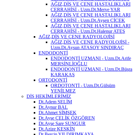
AĞIZ,DİŞ VE ÇENE HASTALIKLARI
CERRAHİSİ - Uzm.Dt.Merve YAR
AĞIZ,DİŞ VE ÇENE HASTALIKLARI
CERRAHİSİ - Uzm.Dt.Ayşen ÇİÇEK
AĞIZ,DİŞ VE ÇENE HASTALIKLARI
CERRAHİSİ - Uzm.Dt.Halenur ATEŞ
AĞIZ,DİŞ VE ÇENE RADYOLOJİSİ
AĞIZ,DİŞ VE ÇENE RADYOLOJİSİ -
Uzm.Dt.Aysun ATASOY SINDIRAÇ
ENDODONTİ
ENDODONTİ UZMANI - Uzm.Dt.Arife
MERSİNLİOĞLU
ENDODONTİ UZMANI - Uzm.Dt.Büşra
KARAKAŞ
ORTODONTİ
ORDOTONTİ - Uzm.Dt.Gülsüm
YENİLMEZ
DİŞ HEKİMLERİMİZ
Dt.Adem SELİM
Dt.Aynur BAL
Dt.Ahmet ŞİMŞEK
Dt.Ayşe ÇELİK ÖZGÖREN
Dt.Ayşe Sare SUNGUR
Dt.Azize KESKİN
Dt.Berçin YILDIRIMKAYA