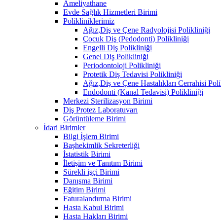
Ameliyathane
Evde Sağlık Hizmetleri Birimi
Polikliniklerimiz
Ağız,Diş ve Çene Radyolojisi Polikliniği
Çocuk Diş (Pedodonti) Polikliniği
Engelli Diş Polikliniği
Genel Diş Polikliniği
Periodontoloji Polikliniği
Protetik Diş Tedavisi Polikliniği
Ağız,Diş ve Çene Hastalıkları Cerrahisi Poli
Endodonti (Kanal Tedavisi) Polikliniği
Merkezi Sterilizasyon Birimi
Diş Protez Laboratuvarı
Görüntüleme Birimi
İdari Birimler
Bilgi İşlem Birimi
Başhekimlik Sekreterliği
İstatistik Birimi
İletişim ve Tanıtım Birimi
Sürekli işçi Birimi
Danışma Birimi
Eğitim Birimi
Faturalandırma Birimi
Hasta Kabul Birimi
Hasta Hakları Birimi