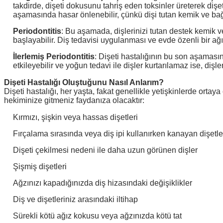
takdirde, dişeti dokusunu tahriş eden toksinler üreterek dişeti
aşamasında hasar önlenebilir, çünkü dişi tutan kemik ve bağ
Periodontitis
: Bu aşamada, dişlerinizi tutan destek kemik v
başlayabilir. Diş tedavisi uygulanması ve evde özenli bir ağı
İlerlemiş Periodontitis
: Dişeti hastalığının bu son aşamasın
etkileyebilir ve yoğun tedavi ile dişler kurtarılamaz ise, dişle
Dişeti Hastalığı Oluştuğunu Nasıl Anlarım?
Dişeti hastalığı, her yaşta, fakat genellikle yetişkinlerde ortay
hekiminize gitmeniz faydanıza olacaktır:
Kırmızı, şişkin veya hassas dişetleri
Fırçalama sırasında veya diş ipi kullanırken kanayan dişetle
Dişeti çekilmesi nedeni ile daha uzun görünen dişler
Şişmiş dişetleri
Ağzınızı kapadığınızda diş hizasındaki değişiklikler
Diş ve dişetleriniz arasındaki iltihap
Sürekli kötü ağız kokusu veya ağzınızda kötü tat