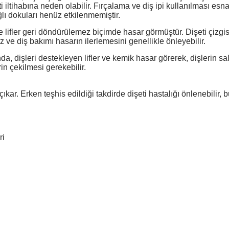
 iltihabına neden olabilir. Fırçalama ve diş ipi kullanılması esnas
lı dokuları henüz etkilenmemiştir.
e lifler geri döndürülemez biçimde hasar görmüştür. Dişeti çizgi
z ve diş bakımı hasarın ilerlemesini genellikle önleyebilir.
da, dişleri destekleyen lifler ve kemik hasar görerek, dişlerin s
rin çekilmesi gerekebilir.
a çıkar. Erken teşhis edildiği takdirde dişeti hastalığı önlenebili
ri