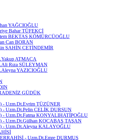
lıhan YAĞCIOĞLU
riye Bahar TÜFEKÇİ
Meltem BEKTAŞ KÖMÜRCÜOĞLU
san Can BORAN
üzin ŞAHİN ÇETİNDEMİR
t.Yakup ATMACA
.Ali Rıza SÜLEYMAN
.Aleyna YAZICIOĞLU
N
DIN
KARADENİZ GÜDÜK
 - Uzm.Dt.Evrim TÜZÜNER
- Uzm.Dt.Pelin ÇELİK DURSUN
 - Uzm.Dt.Fatma KONYALIHATİPOĞLU
 - Uzm.Dt.Gülhan KOCABAŞ TAŞAN
 - Uzm.Dt.Aleyna KALAYOĞLU
HİSİ
ERRAHİSİ - Uzm.Dt.Emre DURMUŞ