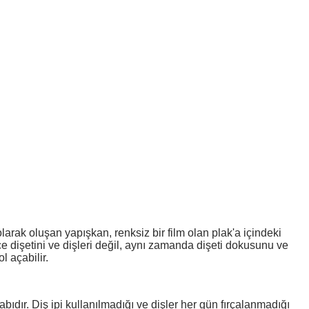
olarak oluşan yapışkan, renksiz bir film olan plak'a içindeki
ece dişetini ve dişleri değil, aynı zamanda dişeti dokusunu ve
l açabilir.
abıdır. Diş ipi kullanılmadığı ve dişler her gün fırçalanmadığı