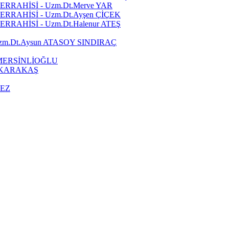
RRAHİSİ - Uzm.Dt.Merve YAR
RRAHİSİ - Uzm.Dt.Ayşen ÇİÇEK
RAHİSİ - Uzm.Dt.Halenur ATEŞ
zm.Dt.Aysun ATASOY SINDIRAÇ
 MERSİNLİOĞLU
a KARAKAŞ
MEZ