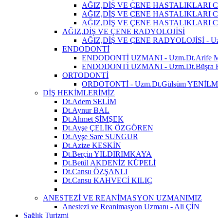
AĞIZ,DİŞ VE ÇENE HASTALIKLARI CE
AĞIZ,DİŞ VE ÇENE HASTALIKLARI CE
AĞIZ,DİŞ VE ÇENE HASTALIKLARI CER
AĞIZ,DİŞ VE ÇENE RADYOLOJİSİ
AĞIZ,DİŞ VE ÇENE RADYOLOJİSİ - U
ENDODONTİ
ENDODONTİ UZMANI - Uzm.Dt.Arife
ENDODONTİ UZMANI - Uzm.Dt.Büşr
ORTODONTİ
ORDOTONTİ - Uzm.Dt.Gülsüm YENİL
DİŞ HEKİMLERİMİZ
Dt.Adem SELİM
Dt.Aynur BAL
Dt.Ahmet ŞİMŞEK
Dt.Ayşe ÇELİK ÖZGÖREN
Dt.Ayşe Sare SUNGUR
Dt.Azize KESKİN
Dt.Berçin YILDIRIMKAYA
Dt.Betül AKDENİZ KÜPELİ
Dt.Cansu ÖZŞANLI
Dt.Cansu KAHVECİ KILIÇ
ANESTEZİ VE REANİMASYON UZMANIMIZ
Anestezi ve Reanimasyon Uzmanı - Ali ÇİN
Sağlık Turizmi