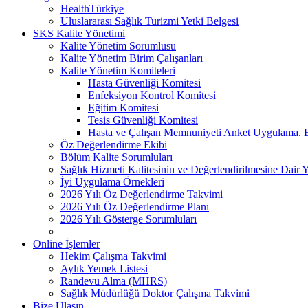
HealthTürkiye
Uluslararası Sağlık Turizmi Yetki Belgesi
SKS Kalite Yönetimi
Kalite Yönetim Sorumlusu
Kalite Yönetim Birim Çalışanları
Kalite Yönetim Komiteleri
Hasta Güvenliği Komitesi
Enfeksiyon Kontrol Komitesi
Eğitim Komitesi
Tesis Güvenliği Komitesi
Hasta ve Çalışan Memnuniyeti Anket Uygulama. 
Öz Değerlendirme Ekibi
Bölüm Kalite Sorumluları
Sağlık Hizmeti Kalitesinin ve Değerlendirilmesine Dair 
İyi Uygulama Örnekleri
2026 Yılı Öz Değerlendirme Takvimi
2026 Yılı Öz Değerlendirme Planı
2026 Yılı Gösterge Sorumluları
Online İşlemler
Hekim Çalışma Takvimi
Aylık Yemek Listesi
Randevu Alma (MHRS)
Sağlık Müdürlüğü Doktor Çalışma Takvimi
Bize Ulaşın