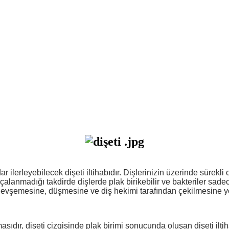
 ilerleyebilecek dişeti iltihabıdır. Dişlerinizin üzerinde sürekli 
ırçalanmadığı takdirde dişlerde plak birikebilir ve bakteriler sad
n gevşemesine, düşmesine ve diş hekimi tarafından çekilmesine yo
asıdır, dişeti çizgisinde plak birimi sonucunda oluşan dişeti iltih