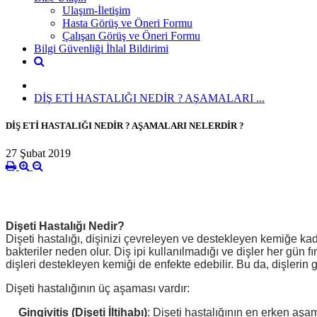
Ulaşım-İletişim
Hasta Görüş ve Öneri Formu
Çalışan Görüş ve Öneri Formu
Bilgi Güvenliği İhlal Bildirimi
DİŞ ETİ HASTALIĞI NEDİR ? AŞAMALARI ...
DİŞ ETİ HASTALIĞI NEDİR ? AŞAMALARI NELERDİR ?
27 Şubat 2019
Dişeti Hastalığı Nedir?
Dişeti hastalığı, dişinizi çevreleyen ve destekleyen kemiğe kadar
bakteriler neden olur. Diş ipi kullanılmadığı ve dişler her gün f
dişleri destekleyen kemiği de enfekte edebilir. Bu da, dişleri
Dişeti hastalığının üç aşaması vardır:
Gingivitis (Dişeti İltihabı)
: Dişeti hastalığının en erken aşam