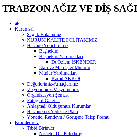
TRABZON AĞIZ VE DİŞ SAĞ
Kurumsal
Sağlık Bakanımız
KURUM KALİTE POLİTAKIMIZ
Hastane Yönetimimiz
Başhekim
Başhekim Yardımcıları
Dt.Özlem İSKENDER
İdari ve Mali İşler Müdürü
Müdür Yardımcıları
Kamil AKKOÇ
Değerlerimiz-Amaçlarımız
Vizyonumuz-Misyonumuz
Organizasyon Şeması
Fotoğraf Galerisi
Anlaşmalı Olduğumuz Kurumlar
Hastanemiz Yerleşke Planı
Yönetici Randevu / Görüşme Talep Formu
Birimlerimiz
Tıbbi Birimler
Nöbetçi Diş Polikliniği