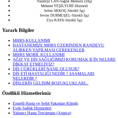
Nazmiye CAN-Sağlık Memuru (Diş)
Mehmet YEŞİLYURT-Hizmetli
Selim AKKOÇ-Sürekli İşçi
Sevim DURMUŞEL-Sürekli İşçi
Ziya KAYA-Sürekli İşçi
Yararlı Bilgiler
MHRS KULLANIMI
HASTANEMİZE MHRS ÜZERİNDEN RANDEVU
ALIRKEN YAPILMASI GEREKENLER
MHRS MOBİL KULLANIMI
AĞIZ VE DİŞ SAĞLIĞIMIZI KORUMAK İÇİN NELERE
DİKKAT ETMELİYİZ?
DİŞ ÇÜRÜKLERİ NASIL OLUŞUR?
DİŞ ETİ HASTALIĞI NEDİR ? AŞAMALARI
NELERDİR ?
DİŞLERİN GELİŞİM BOZUKLUKLARI...
Özellikli Hizmetlerimiz
Engelli Hasta ve Şehit Yakınları Kliniği
Evde Sağlık Hizmetleri
Yabancı Hasta Tercümanı (Arapça)