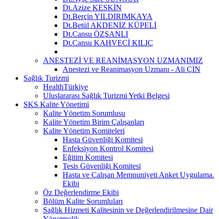
Dt.Azize KESKİN
Dt.Berçin YILDIRIMKAYA
Dt.Betül AKDENİZ KÜPELİ
Dt.Cansu ÖZŞANLI
Dt.Cansu KAHVECİ KILIÇ
ANESTEZİ VE REANİMASYON UZMANIMIZ
Anestezi ve Reanimasyon Uzmanı - Ali ÇİN
Sağlık Turizmi
HealthTürkiye
Uluslararası Sağlık Turizmi Yetki Belgesi
SKS Kalite Yönetimi
Kalite Yönetim Sorumlusu
Kalite Yönetim Birim Çalışanları
Kalite Yönetim Komiteleri
Hasta Güvenliği Komitesi
Enfeksiyon Kontrol Komitesi
Eğitim Komitesi
Tesis Güvenliği Komitesi
Hasta ve Çalışan Memnuniyeti Anket Uygulama.
Ekibi
Öz Değerlendirme Ekibi
Bölüm Kalite Sorumluları
Sağlık Hizmeti Kalitesinin ve Değerlendirilmesine Dair
Yönetmelik