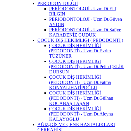
PERİODONTOLOJİ
PERİODONTOLOJİ - Uzm.Dt.Elif
BİLGİN
PERİODONTOLOJİ - Uzm.Dt.Güven
AYDIN
PERİODONTOLOJİ - Uzm.Dt.Safiye
KARADENİZ GÜDÜK
ÇOCUK DİŞ HEKİMLİĞİ ( PEDODONTİ )
ÇOCUK DİŞ HEKİMLİĞİ
(PEDODONTİ) - Uzm.Dt.Evrim
TÜZÜNER
ÇOCUK DİŞ HEKİMLİĞİ
(PEDODONTİ) - Uzm.Dt.Pelin ÇELİK
DURSUN
ÇOCUK DİŞ HEKİMLİĞİ
(PEDODONTİ) - Uzm.Dt.Fatma
KONYALIHATİPOĞLU
ÇOCUK DİŞ HEKİMLİĞİ
(PEDODONTİ) - Uzm.Dt.Gülhan
KOCABAŞ TAŞAN
ÇOCUK DİŞ HEKİMLİĞİ
(PEDODONTİ) - Uzm.Dt.Aleyna
KALAYOĞLU
AĞIZ,DİŞ VE ÇENE HASTALIKLARI
CERRAHİSİ