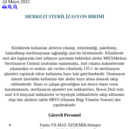
24 Mayıs 2022
MERKEZİ STERİLİZASYON BİRİMİ
Kliniklerde kullanılan aletlerin yıkanıp, temizlendiği, paketlenip,
barkodlanıp sterilizasyonun sağlandığı özel bir birimimizdir. Kliniklerde
özel alet kaplarında özel solüsyon içerisinde bekletilen aletler MSÜ(Merkezi
Sterilizasyon Ünitesi) tarafından toplanmakta, özel yıkama makinelerinde
yıkanmakta ve otoklav adı verilen cihazlarda 135 C de sterilizasyon
işlemleri yapılarak tekrar kullanıma hazır hale getirilmektedir. Otomasyon
sistemi üzerinden kullanılan tüm aletler kayıt altına alınarak takip
edilmektedir. Hasta ve çalışan güvenliğine son derece önem veren
kurumumuzda, sterilizasyon işlemleri test indikatörleri, Bowie Dick testi,
sınıf 4-6 kimyasal indikatörler ve biyolojik indikatörlerle takip edilmekte
olup tüm aletlerin takibi HBYS (Hastane Bilgi Yönetim Sistemi) den
yapılmaktadır.
Görevli Personel
Fatma YILMAZ ÖZDEMİR-Hemşire