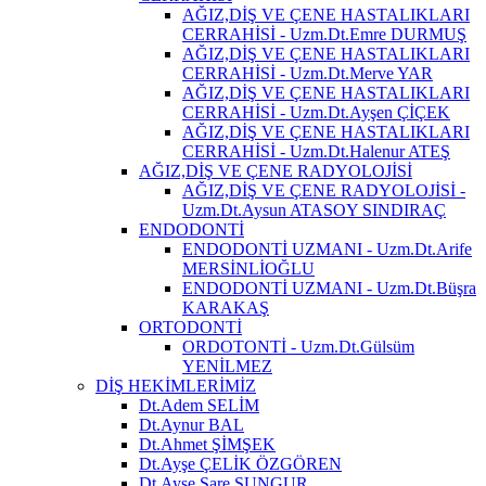
AĞIZ,DİŞ VE ÇENE HASTALIKLARI
CERRAHİSİ - Uzm.Dt.Emre DURMUŞ
AĞIZ,DİŞ VE ÇENE HASTALIKLARI
CERRAHİSİ - Uzm.Dt.Merve YAR
AĞIZ,DİŞ VE ÇENE HASTALIKLARI
CERRAHİSİ - Uzm.Dt.Ayşen ÇİÇEK
AĞIZ,DİŞ VE ÇENE HASTALIKLARI
CERRAHİSİ - Uzm.Dt.Halenur ATEŞ
AĞIZ,DİŞ VE ÇENE RADYOLOJİSİ
AĞIZ,DİŞ VE ÇENE RADYOLOJİSİ -
Uzm.Dt.Aysun ATASOY SINDIRAÇ
ENDODONTİ
ENDODONTİ UZMANI - Uzm.Dt.Arife
MERSİNLİOĞLU
ENDODONTİ UZMANI - Uzm.Dt.Büşra
KARAKAŞ
ORTODONTİ
ORDOTONTİ - Uzm.Dt.Gülsüm
YENİLMEZ
DİŞ HEKİMLERİMİZ
Dt.Adem SELİM
Dt.Aynur BAL
Dt.Ahmet ŞİMŞEK
Dt.Ayşe ÇELİK ÖZGÖREN
Dt.Ayşe Sare SUNGUR