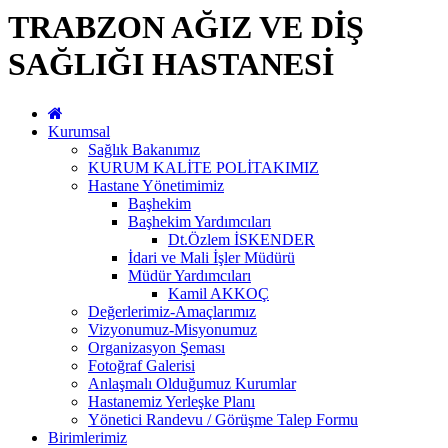
TRABZON AĞIZ VE DİŞ
SAĞLIĞI HASTANESİ
Kurumsal
Sağlık Bakanımız
KURUM KALİTE POLİTAKIMIZ
Hastane Yönetimimiz
Başhekim
Başhekim Yardımcıları
Dt.Özlem İSKENDER
İdari ve Mali İşler Müdürü
Müdür Yardımcıları
Kamil AKKOÇ
Değerlerimiz-Amaçlarımız
Vizyonumuz-Misyonumuz
Organizasyon Şeması
Fotoğraf Galerisi
Anlaşmalı Olduğumuz Kurumlar
Hastanemiz Yerleşke Planı
Yönetici Randevu / Görüşme Talep Formu
Birimlerimiz