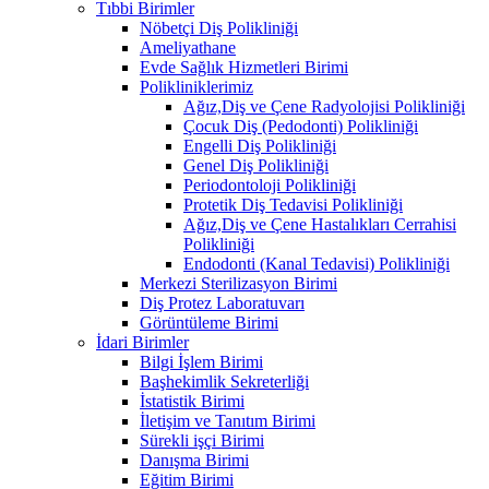
Tıbbi Birimler
Nöbetçi Diş Polikliniği
Ameliyathane
Evde Sağlık Hizmetleri Birimi
Polikliniklerimiz
Ağız,Diş ve Çene Radyolojisi Polikliniği
Çocuk Diş (Pedodonti) Polikliniği
Engelli Diş Polikliniği
Genel Diş Polikliniği
Periodontoloji Polikliniği
Protetik Diş Tedavisi Polikliniği
Ağız,Diş ve Çene Hastalıkları Cerrahisi
Polikliniği
Endodonti (Kanal Tedavisi) Polikliniği
Merkezi Sterilizasyon Birimi
Diş Protez Laboratuvarı
Görüntüleme Birimi
İdari Birimler
Bilgi İşlem Birimi
Başhekimlik Sekreterliği
İstatistik Birimi
İletişim ve Tanıtım Birimi
Sürekli işçi Birimi
Danışma Birimi
Eğitim Birimi