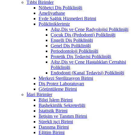
Tıbbi Birimler
Nöbetçi Diş Polikliniği
Ameliyathane
Evde Sağlık Hizmetleri Birimi
Polikliniklerimiz
Ağız,Diş ve Çene Radyolojisi Polikliniği
Çocuk Diş (Pedodonti) Polikliniği
Engelli Diş Polikliniği
Genel Diş Polikliniği
Periodontoloji Polikliniği
Protetik Diş Tedavisi Polikliniği
Ağız,Diş ve Çene Hastalıkları Cerrahisi
Polikliniği
Endodonti (Kanal Tedavisi) Polikliniği
Merkezi Sterilizasyon Birimi
Diş Protez Laboratuvarı
Görüntüleme Birimi
İdari Birimler
Bilgi İşlem Birimi
Başhekimlik Sekreterliği
İstatistik Birimi
İletişim ve Tanıtım Birimi
Sürekli işçi Birimi
Danışma Birimi
Eğitim Birimi