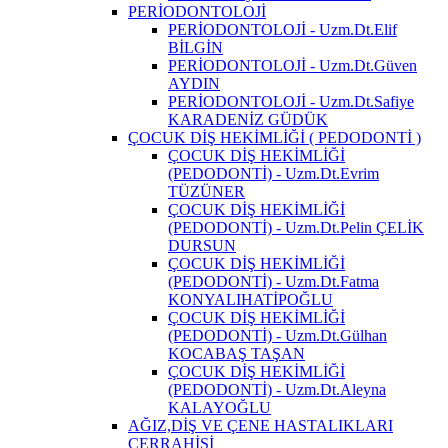
PERİODONTOLOJİ
PERİODONTOLOJİ - Uzm.Dt.Elif
BİLGİN
PERİODONTOLOJİ - Uzm.Dt.Güven
AYDIN
PERİODONTOLOJİ - Uzm.Dt.Safiye
KARADENİZ GÜDÜK
ÇOCUK DİŞ HEKİMLİĞİ ( PEDODONTİ )
ÇOCUK DİŞ HEKİMLİĞİ
(PEDODONTİ) - Uzm.Dt.Evrim
TÜZÜNER
ÇOCUK DİŞ HEKİMLİĞİ
(PEDODONTİ) - Uzm.Dt.Pelin ÇELİK
DURSUN
ÇOCUK DİŞ HEKİMLİĞİ
(PEDODONTİ) - Uzm.Dt.Fatma
KONYALIHATİPOĞLU
ÇOCUK DİŞ HEKİMLİĞİ
(PEDODONTİ) - Uzm.Dt.Gülhan
KOCABAŞ TAŞAN
ÇOCUK DİŞ HEKİMLİĞİ
(PEDODONTİ) - Uzm.Dt.Aleyna
KALAYOĞLU
AĞIZ,DİŞ VE ÇENE HASTALIKLARI
CERRAHİSİ