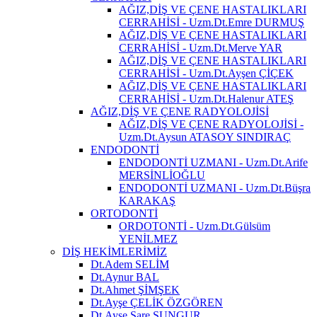
AĞIZ,DİŞ VE ÇENE HASTALIKLARI
CERRAHİSİ - Uzm.Dt.Emre DURMUŞ
AĞIZ,DİŞ VE ÇENE HASTALIKLARI
CERRAHİSİ - Uzm.Dt.Merve YAR
AĞIZ,DİŞ VE ÇENE HASTALIKLARI
CERRAHİSİ - Uzm.Dt.Ayşen ÇİÇEK
AĞIZ,DİŞ VE ÇENE HASTALIKLARI
CERRAHİSİ - Uzm.Dt.Halenur ATEŞ
AĞIZ,DİŞ VE ÇENE RADYOLOJİSİ
AĞIZ,DİŞ VE ÇENE RADYOLOJİSİ -
Uzm.Dt.Aysun ATASOY SINDIRAÇ
ENDODONTİ
ENDODONTİ UZMANI - Uzm.Dt.Arife
MERSİNLİOĞLU
ENDODONTİ UZMANI - Uzm.Dt.Büşra
KARAKAŞ
ORTODONTİ
ORDOTONTİ - Uzm.Dt.Gülsüm
YENİLMEZ
DİŞ HEKİMLERİMİZ
Dt.Adem SELİM
Dt.Aynur BAL
Dt.Ahmet ŞİMŞEK
Dt.Ayşe ÇELİK ÖZGÖREN
Dt.Ayşe Sare SUNGUR