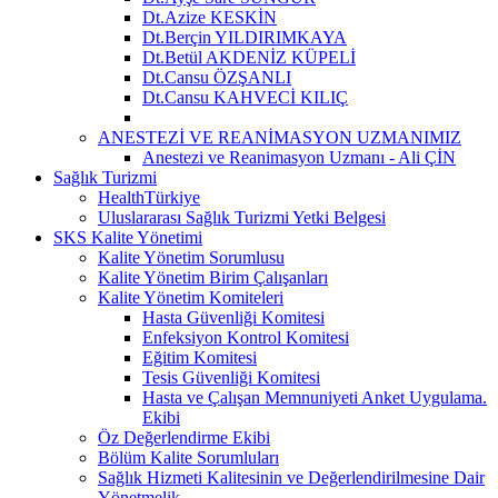
Dt.Azize KESKİN
Dt.Berçin YILDIRIMKAYA
Dt.Betül AKDENİZ KÜPELİ
Dt.Cansu ÖZŞANLI
Dt.Cansu KAHVECİ KILIÇ
ANESTEZİ VE REANİMASYON UZMANIMIZ
Anestezi ve Reanimasyon Uzmanı - Ali ÇİN
Sağlık Turizmi
HealthTürkiye
Uluslararası Sağlık Turizmi Yetki Belgesi
SKS Kalite Yönetimi
Kalite Yönetim Sorumlusu
Kalite Yönetim Birim Çalışanları
Kalite Yönetim Komiteleri
Hasta Güvenliği Komitesi
Enfeksiyon Kontrol Komitesi
Eğitim Komitesi
Tesis Güvenliği Komitesi
Hasta ve Çalışan Memnuniyeti Anket Uygulama.
Ekibi
Öz Değerlendirme Ekibi
Bölüm Kalite Sorumluları
Sağlık Hizmeti Kalitesinin ve Değerlendirilmesine Dair
Yönetmelik