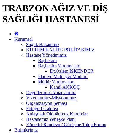
TRABZON AĞIZ VE DİŞ
SAĞLIĞI HASTANESİ
Kurumsal
Sağlık Bakanımız
KURUM KALİTE POLİTAKIMIZ
Hastane Yönetimimiz
Başhekim
Başhekim Yardımcıları
Dt.Özlem İSKENDER
İdari ve Mali İşler Müdürü
Müdür Yardımcıları
Kamil AKKOÇ
Değerlerimiz-Amaçlarımız
Vizyonumuz-Misyonumuz
Organizasyon Şeması
Fotoğraf Galerisi
Anlaşmalı Olduğumuz Kurumlar
Hastanemiz Yerleşke Planı
Yönetici Randevu / Görüşme Talep Formu
Birimlerimiz