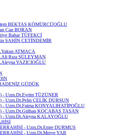
Meltem BEKTAŞ KÖMÜRCÜOĞLU
san Can BORAN
riye Bahar TÜFEKÇİ
üzin ŞAHİN ÇETİNDEMİR
t.Yakup ATMACA
.Ali Rıza SÜLEYMAN
.Aleyna YAZICIOĞLU
N
DIN
KARADENİZ GÜDÜK
 - Uzm.Dt.Evrim TÜZÜNER
- Uzm.Dt.Pelin ÇELİK DURSUN
 - Uzm.Dt.Fatma KONYALIHATİPOĞLU
 - Uzm.Dt.Gülhan KOCABAŞ TAŞAN
 - Uzm.Dt.Aleyna KALAYOĞLU
HİSİ
ERRAHİSİ - Uzm.Dt.Emre DURMUŞ
RRAHİSİ - Uzm.Dt.Merve YAR