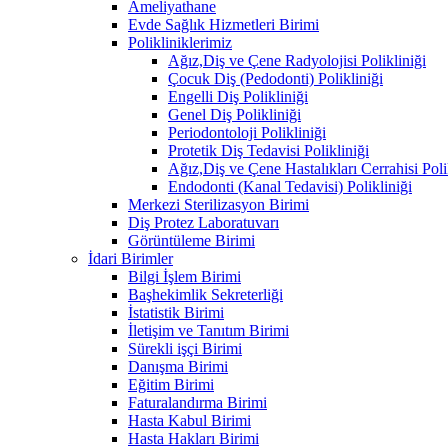
Ameliyathane
Evde Sağlık Hizmetleri Birimi
Polikliniklerimiz
Ağız,Diş ve Çene Radyolojisi Polikliniği
Çocuk Diş (Pedodonti) Polikliniği
Engelli Diş Polikliniği
Genel Diş Polikliniği
Periodontoloji Polikliniği
Protetik Diş Tedavisi Polikliniği
Ağız,Diş ve Çene Hastalıkları Cerrahisi Poli
Endodonti (Kanal Tedavisi) Polikliniği
Merkezi Sterilizasyon Birimi
Diş Protez Laboratuvarı
Görüntüleme Birimi
İdari Birimler
Bilgi İşlem Birimi
Başhekimlik Sekreterliği
İstatistik Birimi
İletişim ve Tanıtım Birimi
Sürekli işçi Birimi
Danışma Birimi
Eğitim Birimi
Faturalandırma Birimi
Hasta Kabul Birimi
Hasta Hakları Birimi