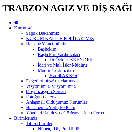
TRABZON AĞIZ VE DİŞ SAĞ
Kurumsal
Sağlık Bakanımız
KURUM KALİTE POLİTAKIMIZ
Hastane Yönetimimiz
Başhekim
Başhekim Yardımcıları
Dt.Özlem İSKENDER
İdari ve Mali İşler Müdürü
Müdür Yardımcıları
Kamil AKKOÇ
Değerlerimiz-Amaçlarımız
Vizyonumuz-Misyonumuz
Organizasyon Şeması
Fotoğraf Galerisi
Anlaşmalı Olduğumuz Kurumlar
Hastanemiz Yerleşke Planı
Yönetici Randevu / Görüşme Talep Formu
Birimlerimiz
Tıbbi Birimler
Nöbetçi Diş Polikliniği