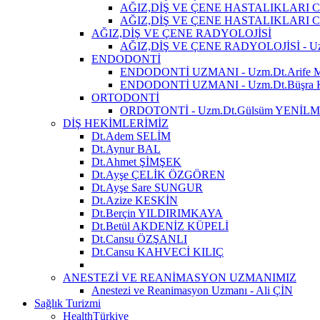
AĞIZ,DİŞ VE ÇENE HASTALIKLARI CE
AĞIZ,DİŞ VE ÇENE HASTALIKLARI CER
AĞIZ,DİŞ VE ÇENE RADYOLOJİSİ
AĞIZ,DİŞ VE ÇENE RADYOLOJİSİ - U
ENDODONTİ
ENDODONTİ UZMANI - Uzm.Dt.Arife
ENDODONTİ UZMANI - Uzm.Dt.Büşr
ORTODONTİ
ORDOTONTİ - Uzm.Dt.Gülsüm YENİL
DİŞ HEKİMLERİMİZ
Dt.Adem SELİM
Dt.Aynur BAL
Dt.Ahmet ŞİMŞEK
Dt.Ayşe ÇELİK ÖZGÖREN
Dt.Ayşe Sare SUNGUR
Dt.Azize KESKİN
Dt.Berçin YILDIRIMKAYA
Dt.Betül AKDENİZ KÜPELİ
Dt.Cansu ÖZŞANLI
Dt.Cansu KAHVECİ KILIÇ
ANESTEZİ VE REANİMASYON UZMANIMIZ
Anestezi ve Reanimasyon Uzmanı - Ali ÇİN
Sağlık Turizmi
HealthTürkiye