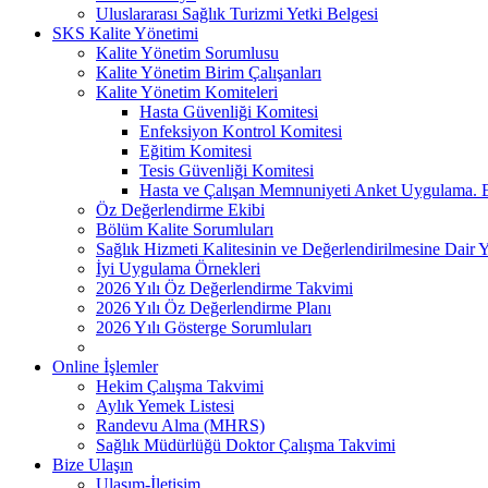
Uluslararası Sağlık Turizmi Yetki Belgesi
SKS Kalite Yönetimi
Kalite Yönetim Sorumlusu
Kalite Yönetim Birim Çalışanları
Kalite Yönetim Komiteleri
Hasta Güvenliği Komitesi
Enfeksiyon Kontrol Komitesi
Eğitim Komitesi
Tesis Güvenliği Komitesi
Hasta ve Çalışan Memnuniyeti Anket Uygulama. 
Öz Değerlendirme Ekibi
Bölüm Kalite Sorumluları
Sağlık Hizmeti Kalitesinin ve Değerlendirilmesine Dair 
İyi Uygulama Örnekleri
2026 Yılı Öz Değerlendirme Takvimi
2026 Yılı Öz Değerlendirme Planı
2026 Yılı Gösterge Sorumluları
Online İşlemler
Hekim Çalışma Takvimi
Aylık Yemek Listesi
Randevu Alma (MHRS)
Sağlık Müdürlüğü Doktor Çalışma Takvimi
Bize Ulaşın
Ulaşım-İletişim