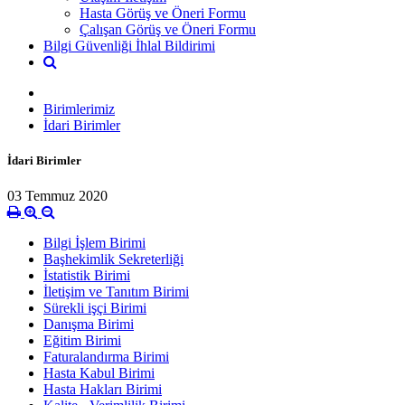
Hasta Görüş ve Öneri Formu
Çalışan Görüş ve Öneri Formu
Bilgi Güvenliği İhlal Bildirimi
Birimlerimiz
İdari Birimler
İdari Birimler
03 Temmuz 2020
Bilgi İşlem Birimi
Başhekimlik Sekreterliği
İstatistik Birimi
İletişim ve Tanıtım Birimi
Sürekli işçi Birimi
Danışma Birimi
Eğitim Birimi
Faturalandırma Birimi
Hasta Kabul Birimi
Hasta Hakları Birimi