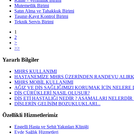
Kalite - Verimlilik Birimi
Mutemetlik Birimi
Satın Alma ve Tahakkuk Birimi
Taşınır-Kayıt Kontrol Birimi
Teknik Servis Birimi
1
2
>
>>
Yararlı Bilgiler
MHRS KULLANIMI
HASTANEMİZE MHRS ÜZERİNDEN RANDEVU ALIRK
MHRS MOBİL KULLANIMI
AĞIZ VE DİŞ SAĞLIĞIMIZI KORUMAK İÇİN NELERE 
DİŞ ÇÜRÜKLERİ NASIL OLUŞUR?
DİŞ ETİ HASTALIĞI NEDİR ? AŞAMALARI NELERDİR 
DİŞLERİN GELİŞİM BOZUKLUKLARI...
Özellikli Hizmetlerimiz
Engelli Hasta ve Şehit Yakınları Kliniği
Evde Sağlık Hizmetleri