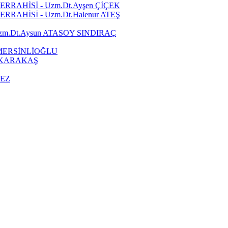
RRAHİSİ - Uzm.Dt.Ayşen ÇİÇEK
RAHİSİ - Uzm.Dt.Halenur ATEŞ
zm.Dt.Aysun ATASOY SINDIRAÇ
 MERSİNLİOĞLU
a KARAKAŞ
MEZ